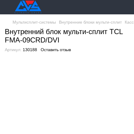
Мультисплит-системы
Внутренние блоки мульти-сплит
Касс
Внутренний блок мульти-сплит TCL
FMA-09CRD/DVI
Артикул:
130188
Оставить отзыв