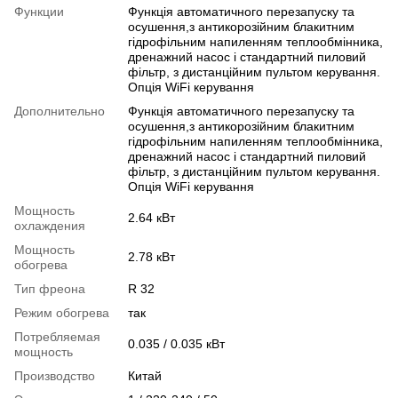
Функции
Функція автоматичного перезапуску та
осушення,з антикорозійним блакитним
гідрофільним напиленням теплообмінника,
дренажний насос і стандартний пиловий
фільтр, з дистанційним пультом керування.
Опція WiFi керування
Дополнительно
Функція автоматичного перезапуску та
осушення,з антикорозійним блакитним
гідрофільним напиленням теплообмінника,
дренажний насос і стандартний пиловий
фільтр, з дистанційним пультом керування.
Опція WiFi керування
Мощность
2.64 кВт
охлаждения
Мощность
2.78 кВт
обогрева
Тип фреона
R 32
Режим обогрева
так
Потребляемая
0.035 / 0.035 кВт
мощность
Производство
Китай