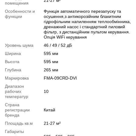
21-27 м²
помещения
Особенности и
Функція автоматичного перезапуску та
функции
осушення,з антикорозійним блакитним
гідрофільним напиленням теплообмінника,
дренажний насос і стандартний пиловий
фільтр, з дистанційним пультом керування.
Опція WiFi керування
Уровень шума
46 / 49 / 52 дБ
Ширина
595 мм
Высота
595 мм
Глубина
265 мм
Маркировка
FMA-09CRD-DVI
Диапазон
рабочих
10
температур
Страна
регистрации
Китай
бренда
Площадь кв.м
21-27 м²
Габариты