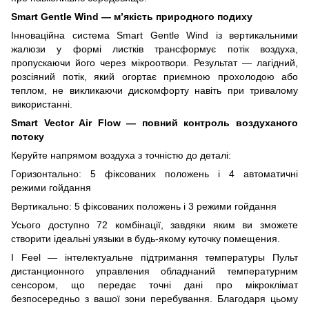
Smart Gentle Wind — м’якість природного подиху
Інноваційна система Smart Gentle Wind із вертикальними
жалюзи у формі листків трансформує потік воздуха,
пропускаючи його через мікроотвори. Результат — лагідний,
розсіяний потік, який огортає приємною прохолодою або
теплом, не викликаючи дискомфорту навіть при тривалому
використанні.
Smart Vector Air Flow — повний контроль воздуханого
потоку
Керуйте напрямом воздуха з точністю до деталі:
Горизонтально: 5 фіксованих положень і 4 автоматичні
режими гойдання
Вертикально: 5 фіксованих положень і 3 режими гойдання
Усього доступно 72 комбінації, завдяки яким ви зможете
створити ідеальні уязыки в будь-якому куточку помещения.
I Feel — інтелектуальне підтримання температуры Пульт
дистанционного управления обладнаний температурним
сенсором, що передає точні дані про мікроклімат
безпосередньо з вашої зони перебування. Благодаря цьому