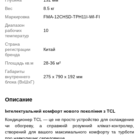
Вес
8.5 кг
Маркировка
FMA-12CHSD-TPH11I-WI-FI
Диапазон
рабочих
10
температур
Страна
регистрации
Китай
бренда
Площадь кв.м
28-36 м²
Габариты
внутреннего
275 x 790 x 192 мм
блока (ВхШхГ)
Описание
Інтелектуальний комфорт нового покоління з TCL
Кондиционер TCL — це не просто устройство для охлаждение
чи обогреву, а справжній розумний клімат-контролер,
створений для вашого максимального комфорту та турботи
про навколишнє середовище.