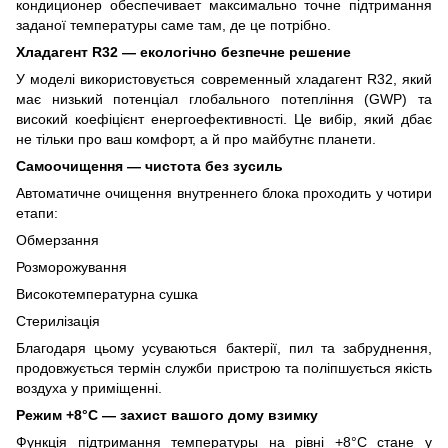
кондиционер обеспечивает максимально точне підтримання
заданої температуры саме там, де це потрібно.
Хладагент R32 — екологічно безпечне решение
У моделі використовується современный хладагент R32, який
має низький потенціал глобального потепління (GWP) та
високий коефіцієнт енергоефективності. Це вибір, який дбає
не тільки про ваш комфорт, а й про майбутнє планети.
Самоочищення — чистота без зусиль
Автоматичне очищення внутреннего блока проходить у чотири
етапи:
Обмерзання
Розморожування
Високотемпературна сушка
Стерилізація
Благодаря цьому усуваються бактерії, пил та забруднення,
продовжується термін служби пристрою та поліпшується якість
воздуха у приміщенні.
Режим +8°C — захист вашого дому взимку
Функція підтримання температуры на рівні +8°C стане у