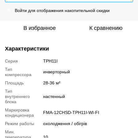
Войти
для отображения накопительной скидки
%
В избранное
К сравнению
Характеристики
Серия
TPH11I
Тип
инверторный
компрессора
Площадь
28-36 м²
Тип
внутреннего
настенный
блока
Маркировка
FMA-12CHSD-TPH11I-WI-FI
кондиционера
Режим работы
охолодження / обігрів
Мин.
температура
10