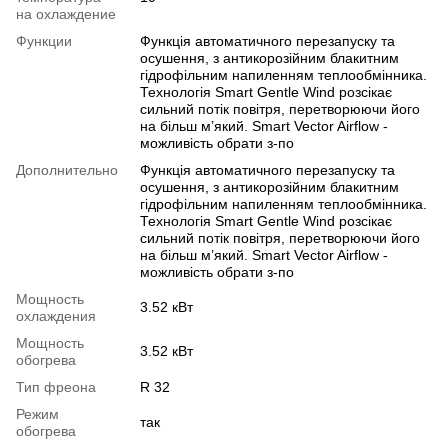
на охлаждение
Функции
Функція автоматичного перезапуску та
осушення, з антикорозійним блакитним
гідрофільним напиленням теплообмінника.
Технологія Smart Gentle Wind розсікає
сильний потік повітря, перетворюючи його
на більш м’який. Smart Vector Airflow -
можливість обрати з-по
Дополнительно
Функція автоматичного перезапуску та
осушення, з антикорозійним блакитним
гідрофільним напиленням теплообмінника.
Технологія Smart Gentle Wind розсікає
сильний потік повітря, перетворюючи його
на більш м’який. Smart Vector Airflow -
можливість обрати з-по
Мощность
3.52 кВт
охлаждения
Мощность
3.52 кВт
обогрева
Тип фреона
R 32
Режим
так
обогрева