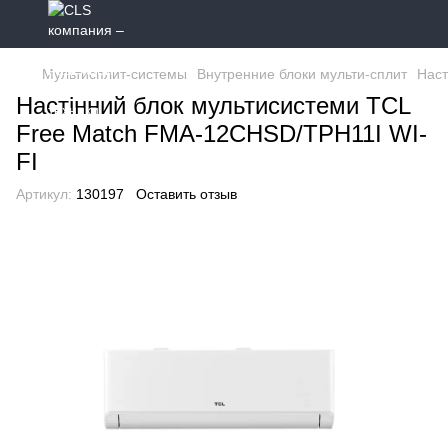
Мультисплит-системы
Внутренние блоки мульти-сплит
Наст
Настінний блок мультисистеми TCL
Free Match FMA-12CHSD/TPH11I WI-
FI
Артикул:
130197
Оставить отзыв