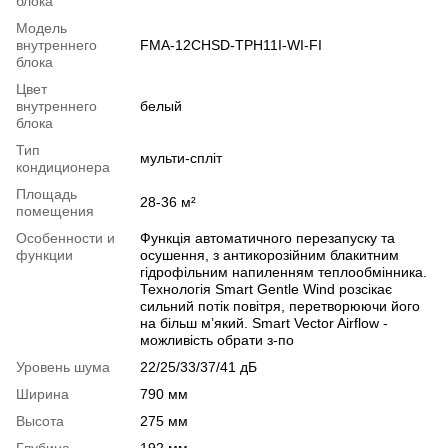
блока
Модель
внутреннего
FMA-12CHSD-TPH11I-WI-FI
блока
Цвет
внутреннего
белый
блока
Тип
мульти-спліт
кондиционера
Площадь
28-36 м²
помещения
Особенности и
Функція автоматичного перезапуску та
функции
осушення, з антикорозійним блакитним
гідрофільним напиленням теплообмінника.
Технологія Smart Gentle Wind розсікає
сильний потік повітря, перетворюючи його
на більш м’який. Smart Vector Airflow -
можливість обрати з-по
Уровень шума
22/25/33/37/41 дБ
Ширина
790 мм
Высота
275 мм
Глубина
192 мм