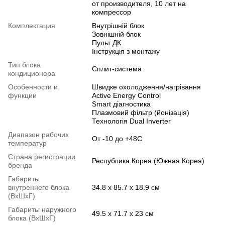
от производителя, 10 лет на
компрессор
Комплектация
Внутрішній блок
Зовнішній блок
Пульт ДК
Інструкція з монтажу
Тип блока
Сплит-система
кондиционера
Особенности и
Швидке охолодження/нагрівання
функции
Active Energy Control
Smart діагностика
Плазмовий фільтр (йонізація)
Технологія Dual Inverter
Диапазон рабочих
От -10 до +48С
температур
Страна регистрации
Республика Корея (Южная Корея)
бренда
Габариты
внутреннего блока
34.8 x 85.7 x 18.9 см
(ВхШхГ)
Габариты наружного
49.5 x 71.7 x 23 см
блока (ВхШхГ)