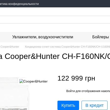
итика конфиденциальности
Увлажнители, воздухоочистители
Бойлеры
 Cooper&Hunter
Кондиционер сплит-система Cooper&Hunter CH-F160NK/CH-U160
ма Cooper&Hunter CH-F160NK
122 999 грн
Войти
для отображения накопи
%
Купить
В кредит