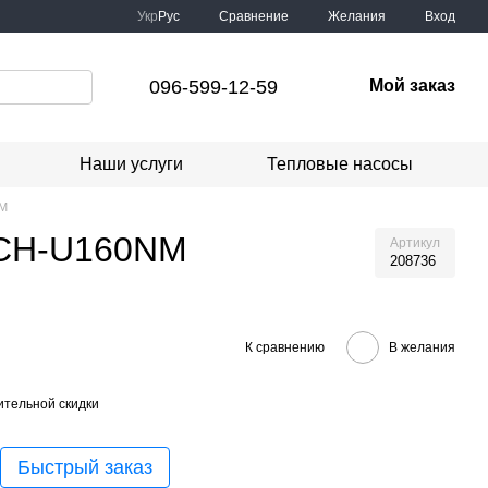
Сравнение
Укр
Рус
Желания
Вход
096-599-12-59
Мой заказ
Наши услуги
Тепловые насосы
NM
/CH-U160NM
Артикул
208736
К сравнению
В желания
тельной скидки
Быстрый заказ