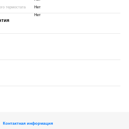
ого термостата
Нет
Нет
нтия
Контактная информация