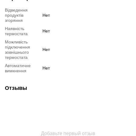
Відведення
продуктів
Нет
згоряння
Наявність
Нет
термостата
Можливість
підключення
Нет
зовнішнього
термостата
Автоматичне
Нет
вимкнення
Отзывы
Добавьте первый отзыв