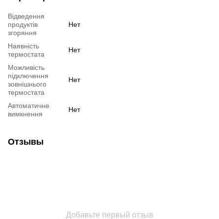
Відведення
продуктів
Нет
згоряння
Наявність
Нет
термостата
Можливість
підключення
Нет
зовнішнього
термостата
Автоматичне
Нет
вимкнення
Отзывы
Добавьте первый отзыв