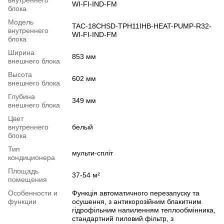
WI-FI-IND-FM
блока
Модель
TAC-18CHSD-TPH11IHB-HEAT-PUMP-R32-
внутреннего
WI-FI-IND-FM
блока
Ширина
853 мм
внешнего блока
Высота
602 мм
внешнего блока
Глубина
349 мм
внешнего блока
Цвет
внутреннего
белый
блока
Тип
мульти-спліт
кондиционера
Площадь
37-54 м²
помещения
Особенности и
Функція автоматичного перезапуску та
функции
осушення, з антикорозійним блакитним
гідрофільним напиленням теплообмінника,
стандартний пиловий фільтр, з