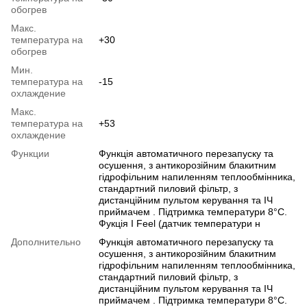
обогрев
Макс.
температура на
+30
обогрев
Мин.
температура на
-15
охлаждение
Макс.
температура на
+53
охлаждение
Функции
Функція автоматичного перезапуску та
осушення, з антикорозійним блакитним
гідрофільним напиленням теплообмінника,
стандартний пиловий фільтр, з
дистанційним пультом керування та ІЧ
приймачем . Підтримка температури 8°С.
Фукція I Feel (датчик температури н
Дополнительно
Функція автоматичного перезапуску та
осушення, з антикорозійним блакитним
гідрофільним напиленням теплообмінника,
стандартний пиловий фільтр, з
дистанційним пультом керування та ІЧ
приймачем . Підтримка температури 8°С.