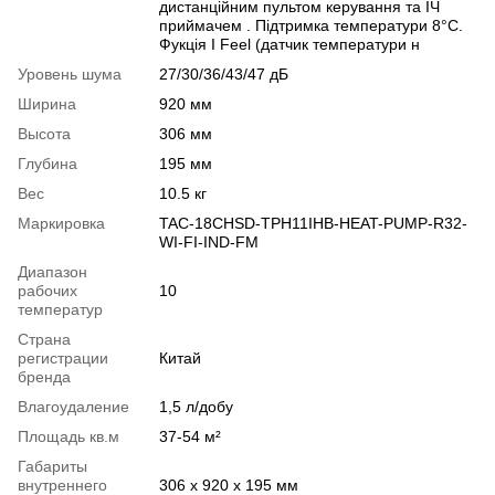
дистанційним пультом керування та ІЧ
приймачем . Підтримка температури 8°С.
Фукція I Feel (датчик температури н
Уровень шума
27/30/36/43/47 дБ
Ширина
920 мм
Высота
306 мм
Глубина
195 мм
Вес
10.5 кг
Маркировка
TAC-18CHSD-TPH11IHB-HEAT-PUMP-R32-
WI-FI-IND-FM
Диапазон
рабочих
10
температур
Страна
регистрации
Китай
бренда
Влагоудаление
1,5 л/добу
Площадь кв.м
37-54 м²
Габариты
внутреннего
306 x 920 x 195 мм