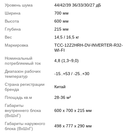
Уровень шума
44/42/39 36/33/30/27 дБ
Ширина
700 мм
Высота
600 мм
Глубина
215 мм
Вес
14,5 / 16,5 кг
Маркировка
TCC-12Z2HRH-DV-INVERTER-R32-
WI-FI
Номинальный
4,8 (1,3~9,0)
потребляемый ток
Диапазон рабочих
-15..+53 / -25..+30
температур
Страна регистрации
Китай
бренда
Площадь кв.м
28-36 м²
Габариты
внутреннего блока
600 x 700 x 215 мм
(ВхШхГ)
Габариты наружного
498 x 777 x 290 мм
блока (ВхШхГ)