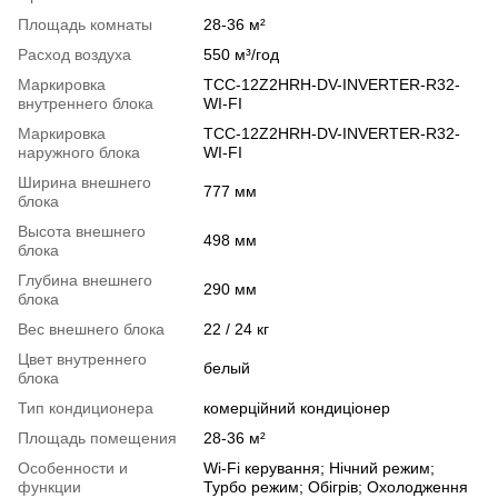
Площадь комнаты
28-36 м²
Расход воздуха
550 м³/год
Маркировка
TCC-12Z2HRH-DV-INVERTER-R32-
внутреннего блока
WI-FI
Маркировка
TCC-12Z2HRH-DV-INVERTER-R32-
наружного блока
WI-FI
Ширина внешнего
777 мм
блока
Высота внешнего
498 мм
блока
Глубина внешнего
290 мм
блока
Вес внешнего блока
22 / 24 кг
Цвет внутреннего
белый
блока
Тип кондиционера
комерційний кондиціонер
Площадь помещения
28-36 м²
Особенности и
Wi‑Fi керування; Нічний режим;
функции
Турбо режим; Обігрів; Охолодження