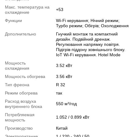
Макс. температура на
+53
охлаждение
Функции
Wi‑Fi керування; Нічний режим;
Турбо режим; Обігрів; Охолодження
Дополнительно
Гнучкий монтаж та компактний
дизайн. Подвійний дренаж.
Регулювання напрямку повітря.
Підігрів піддону зовнішнього блоку.
IoT Wi-Fi керування. Hotel Mode
Мощность
3.52 кВт
охлаждения
Мощность обогрева
3.56 кВт
Тип фреона
R 32
Режим обогрева
так
Расход воздуха
550 м³/год
внутреннего блока
Потребляемая
1.052 / 0.899 кВт
мощность
Производство
Китай
Электропитание
1 / 220 - 240 / 50