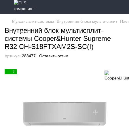
Мультисплит-системы
Внутренние блоки мульти-сплит
Наст
Внутренний блок мультисплит-
системы Cooper&Hunter Supreme
R32 CH-S18FTXAM2S-SC(I)
Артикул:
288477
Оставить отзыв
5