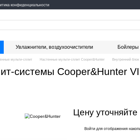
итика конфиденциальности
Увлажнители, воздухоочистители
Бойлеры
енные мульти-сплит
Настенные мульти-сплит Cooper&Hunter
Внутренний блок
ит-системы Cooper&Hunter VI
Цену уточняйте
Войти
для отображения накопи
%