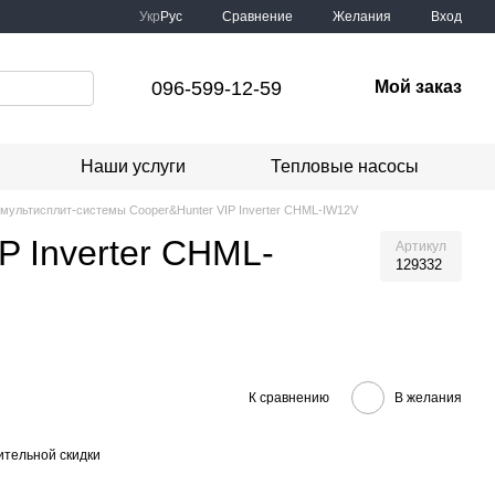
Сравнение
Укр
Рус
Желания
Вход
096-599-12-59
Мой заказ
Наши услуги
Тепловые насосы
 мультисплит-системы Cooper&Hunter VIP Inverter CHML-IW12V
P Inverter CHML-
Артикул
129332
К сравнению
В желания
тельной скидки