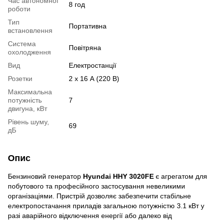
Час автономної
8 год
роботи
Тип
Портативна
встановлення
Система
Повітряна
охолодження
Вид
Електростанції
Розетки
2 x 16 А (220 В)
Максимальна
потужність
7
двигуна, кВт
Рівень шуму,
69
дБ
Опис
Бензиновий генератор
Hyundai HHY 3020FЕ
є агрегатом для
побутового та професійного застосування невеликими
організаціями. Пристрій дозволяє забезпечити стабільне
електропостачання приладів загальною потужністю 3.1 кВт у
разі аварійного відключення енергії або далеко від