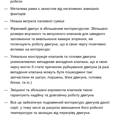
роботи
Металева рама є захистом від негативних зовнішніх
факторів
Низька витрата паливної суміші
Фірмовий двигун зі збільшеним моторесурсом: Збільшені
розміри впускного та випускного клапанів для швидкого
заповнення та вивільнення камери згоряння, які
полегшують роботу двигуна, що в свою чергу позитивно
впливає на моторесурс
Унікальна конструкція клапанів та головки двигуна
унеможливлює випадкове випадіння клапана, що в свою
чергу могло б стати причиною руйнування двигуна (в разі
випадіння клапана можуть бути пошкоджені такі
запчастини як шатун, поршень, блок двигуна, головка
блока, та ін.)
Зміцнені та збільшені коромисла клапанів також
гарантують надійну та довговічну роботу двигуна
Все це забезпечує подовжений моторесурс двигунів даної
серії, у тому числі за рахунок зменшення його робочої
температури та захищає від перегріву двигуна