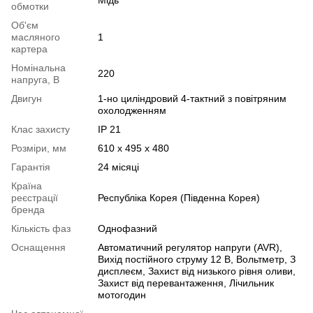
обмотки
Об'єм
масляного
1
картера
Номінальна
220
напруга, В
Двигун
1-но циліндровий 4-тактний з повітряним
охолодженням
Клас захисту
IP 21
Розміри, мм
610 х 495 х 480
Гарантія
24 місяці
Країна
реєстрації
Республіка Корея (Південна Корея)
бренда
Кількість фаз
Однофазний
Оснащення
Автоматичний регулятор напруги (AVR),
Вихід постійного струму 12 В, Вольтметр, З
дисплеєм, Захист від низького рівня оливи,
Захист від перевантаження, Лічильник
мотогодин