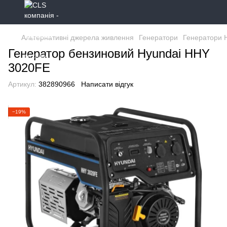
Альтернативні джерела живлення
Генератори
Генератори 
Генератор бензиновий Hyundai HHY
3020FЕ
Артикул:
382890966
Написати відгук
−19%