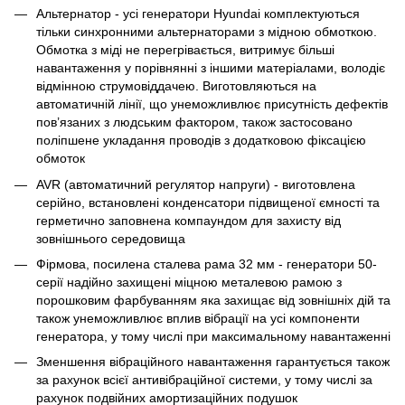
Альтернатор - усі генератори Hyundai комплектуються
тільки синхронними альтернаторами з мідною обмоткою.
Обмотка з міді не перегрівається, витримує більші
навантаження у порівнянні з іншими матеріалами, володіє
відмінною струмовіддачею. Виготовляються на
автоматичній лінії, що унеможливлює присутність дефектів
пов’язаних з людським фактором, також застосовано
поліпшене укладання проводів з додатковою фіксацією
обмоток
AVR (автоматичний регулятор напруги) - виготовлена
серійно, встановлені конденсатори підвищеної ємності та
герметично заповнена компаундом для захисту від
зовнішнього середовища
Фірмова, посилена сталева рама 32 мм - генератори 50-
серії надійно захищені міцною металевою рамою з
порошковим фарбуванням яка захищає від зовнішніх дій та
також унеможливлює вплив вібрації на усі компоненти
генератора, у тому числі при максимальному навантаженні
Зменшення вібраційного навантаження гарантується також
за рахунок всієї антивібраційної системи, у тому числі за
рахунок подвійних амортизаційних подушок