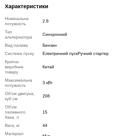
Характеристики
Номінальна
2.8
потужність
Тип
Синхронний
альтернатора
Вид палива
Бензин
Система пуску
Електричний пускРучний стартер
Країна-
виробник
Китай
товару
Максимальна
3 кВт
потужність
Об'єм двигуна,
208
куб см
Об'єм
паливного
15
бака, л
Вага, кг
44
Матеріал
Мідь