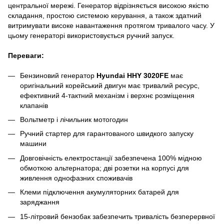
центральної мережі. Генератор відрізняється високою якістю
складання, простою системою керування, а також здатний
витримувати високе навантаження протягом тривалого часу. У
цьому генераторі використовується ручний запуск.
Переваги:
Бензиновий генератор
Hyundai HHY 3020FЕ
має
оригінальний корейський двигун має тривалий ресурс,
ефективний 4-тактний механізм і верхнє розміщення
клапанів
Вольтметр і лічильник мотогодин
Ручний стартер для гарантованого швидкого запуску
машини
Довговічність електростанції забезпечена 100% мідною
обмоткою альтернатора; дві розетки на корпусі для
живлення однофазних споживачів
Клеми підключення акумуляторних батарей для
заряджання
15-літровий бензобак забезпечить тривалість безперервної