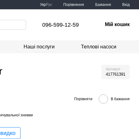
Порівняння
Укр
Рус
Бажання
Вхід
096-599-12-59
Мій кошик
Наші послуги
Теплові насоси
r
Артикул
417761391
Порівняти
В бажання
ичувальної знижки
швидко