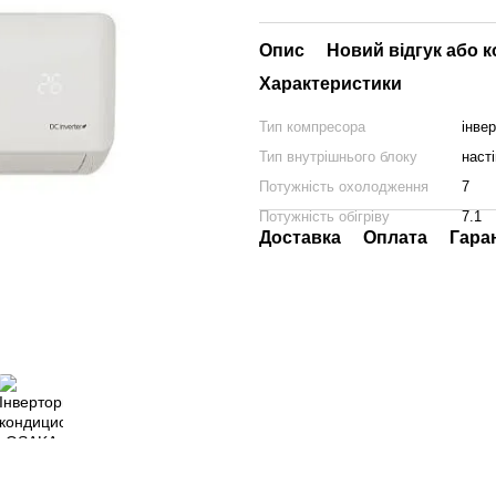
Опис
Новий відгук або 
Характеристики
Тип компресора
інве
Тип внутрішнього блоку
наст
Потужність охолодження
7
Потужність обігріву
7.1
Доставка
Оплата
Гара