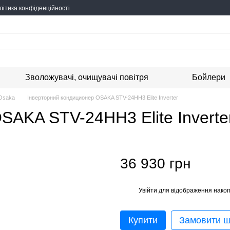
літика конфіденційності
Зволожувачі, очищувачі повітря
Бойлери
 Osaka
Інверторний кондиционер OSAKA STV-24HH3 Elite Inverter
SAKA STV-24HH3 Elite Inverte
36 930 грн
Увійти
для відображення накоп
%
Купити
Замовити 