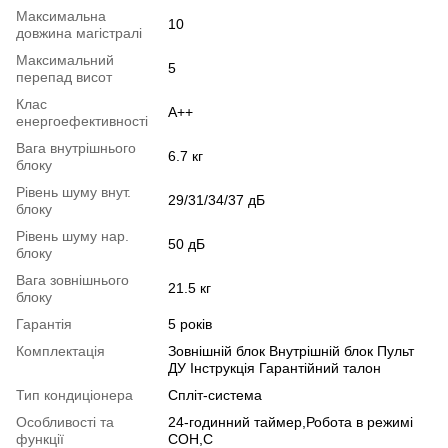
Максимальна
10
довжина магістралі
Максимальний
5
перепад висот
Клас
A++
енергоефективності
Вага внутрішнього
6.7 кг
блоку
Рівень шуму внут.
29/31/34/37 дБ
блоку
Рівень шуму нар.
50 дБ
блоку
Вага зовнішнього
21.5 кг
блоку
Гарантія
5 років
Комплектація
Зовнішній блок Внутрішній блок Пульт
ДУ Інструкція Гарантійний талон
Тип кондиціонера
Спліт-система
Особливості та
24-годинний таймер,Робота в режимі
функції
СОН,C