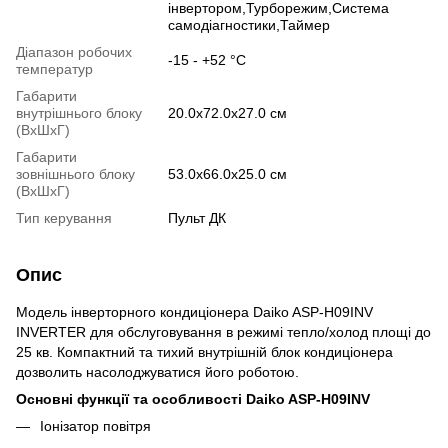
інвертором,Турборежим,Система
самодіагностики,Таймер
Діапазон робочих
-15 - +52 °С
температур
Габарити
внутрішнього блоку
20.0x72.0x27.0 см
(ВхШхГ)
Габарити
зовнішнього блоку
53.0x66.0x25.0 см
(ВхШхГ)
Тип керування
Пульт ДК
Опис
Модель інверторного кондиціонера Daiko ASP-H09INV
INVERTER для обслуговування в режимі тепло/холод площі до
25 кв. Компактний та тихий внутрішній блок кондиціонера
дозволить насолоджуватися його роботою.
Основні функції та особливості Daiko ASP-H09INV
Іонізатор повітря