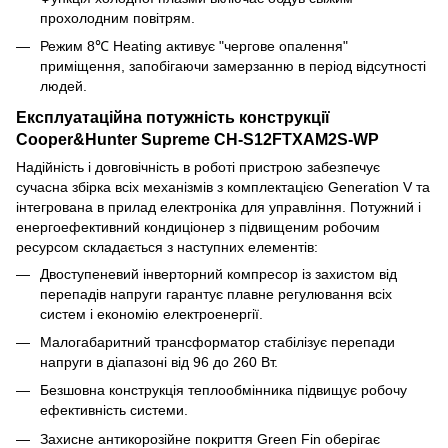
прохолодним повітрям.
Режим 8℃ Heating активує "чергове опалення"
приміщення, запобігаючи замерзанню в період відсутності
людей.
Експлуатаційна потужність конструкції
Cooper&Hunter Supreme CH-S12FTXAM2S-WP
Надійність і довговічність в роботі пристрою забезпечує
сучасна збірка всіх механізмів з комплектацією Generation V та
інтегрована в прилад електроніка для управління. Потужний і
енергоефективний кондиціонер з підвищеним робочим
ресурсом складається з наступних елементів:
Двоступеневий інверторний компресор із захистом від
перепадів напруги гарантує плавне регулювання всіх
систем і економію електроенергії.
Малогабаритний трансформатор стабілізує перепади
напруги в діапазоні від 96 до 260 Вт.
Безшовна конструкція теплообмінника підвищує робочу
ефективність системи.
Захисне антикорозійне покриття Green Fin оберігає