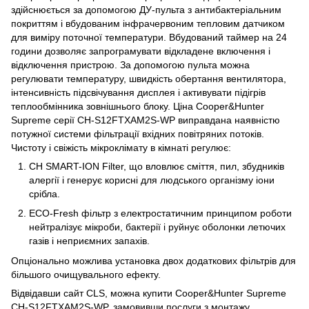
здійснюється за допомогою ДУ-пульта з антибактеріальним
покриттям і вбудованим інфрачервоним тепловим датчиком
для виміру поточної температури. Вбудований таймер на 24
години дозволяє запрограмувати відкладене включення і
відключення пристрою. За допомогою пульта можна
регулювати температуру, швидкість обертання вентилятора,
інтенсивність підсвічування дисплея і активувати підігрів
теплообмінника зовнішнього блоку. Ціна Cooper&Hunter
Supreme серії CH-S12FTXAM2S-WP виправдана наявністю
потужної системи фільтрації вхідних повітряних потоків.
Чистоту і свіжість мікроклімату в кімнаті регулює:
CH SMART-ION Filter, що вловлює сміття, пил, збудників
алергії і генерує корисні для людського організму іони
срібла.
ECO-Fresh фільтр з електростатичним принципом роботи
нейтралізує мікроби, бактерії і руйнує оболонки летючих
газів і неприємних запахів.
Опціонально можлива установка двох додаткових фільтрів для
більшого очищувального ефекту.
Відвідавши сайт CLS, можна купити Cooper&Hunter Supreme
CH-S12FTXAM2S-WP, замовивши послуги з монтажу