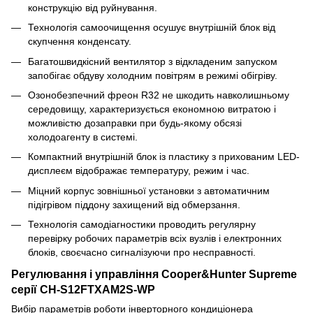
конструкцію від руйнування.
Технологія самоочищення осушує внутрішній блок від
скупчення конденсату.
Багатошвидкісний вентилятор з відкладеним запуском
запобігає обдуву холодним повітрям в режимі обігріву.
Озонобезпечний фреон R32 не шкодить навколишньому
середовищу, характеризується економною витратою і
можливістю дозаправки при будь-якому обсязі
холодоагенту в системі.
Компактний внутрішній блок із пластику з прихованим LED-
дисплеєм відображає температуру, режим і час.
Міцний корпус зовнішньої установки з автоматичним
підігрівом піддону захищений від обмерзання.
Технологія самодіагностики проводить регулярну
перевірку робочих параметрів всіх вузлів і електронних
блоків, своєчасно сигналізуючи про несправності.
Регулювання і управління Cooper&Hunter Supreme
серії CH-S12FTXAM2S-WP
Вибір параметрів роботи інверторного кондиціонера