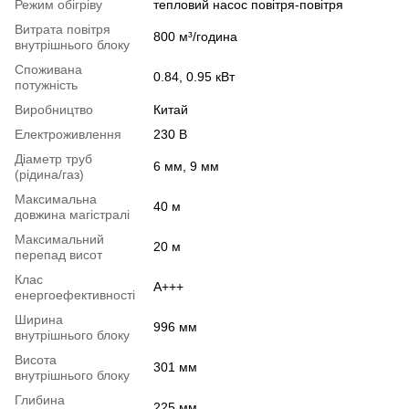
Режим обігріву
тепловий насос повітря-повітря
Витрата повітря
800 м³/година
внутрішнього блоку
Споживана
0.84, 0.95 кВт
потужність
Виробництво
Китай
Електроживлення
230 В
Діаметр труб
6 мм, 9 мм
(рідина/газ)
Максимальна
40 м
довжина магістралі
Максимальний
20 м
перепад висот
Клас
A+++
енергоефективності
Ширина
996 мм
внутрішнього блоку
Висота
301 мм
внутрішнього блоку
Глибина
225 мм