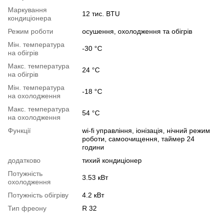
Маркування
12 тис. BTU
кондиціонера
Режим роботи
осушення, охолодження та обігрів
Мін. температура
-30 °C
на обігрів
Макс. температура
24 °C
на обігрів
Мін. температура
-18 °C
на охолодження
Макс. температура
54 °C
на охолодження
Функції
wi-fi управління, іонізація, нічний режим
роботи, самоочищення, таймер 24
години
додатково
тихий кондиціонер
Потужність
3.53 кВт
охолодження
Потужність обігріву
4.2 кВт
Тип фреону
R 32