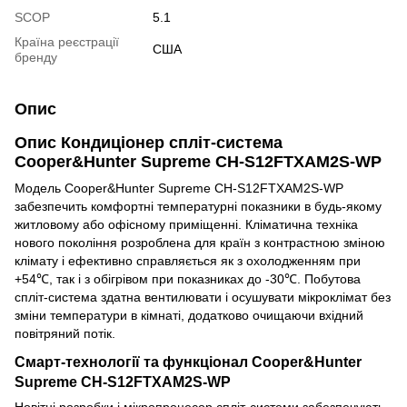
SCOP
5.1
Країна реєстрації
США
бренду
Опис
Опис
Кондиціонер спліт-система
Cooper&Hunter Supreme CH-S12FTXAM2S-WP
Модель Cooper&Hunter Supreme CH-S12FTXAM2S-WP
забезпечить комфортні температурні показники в будь-якому
житловому або офісному приміщенні. Кліматична техніка
нового покоління розроблена для країн з контрастною зміною
клімату і ефективно справляється як з охолодженням при
+54℃, так і з обігрівом при показниках до -30℃. Побутова
спліт-система здатна вентилювати і осушувати мікроклімат без
зміни температури в кімнаті, додатково очищаючи вхідний
повітряний потік.
Смарт-технології та функціонал Cooper&Hunter
Supreme CH-S12FTXAM2S-WP
Новітні розробки і мікропроцесор спліт-системи забезпечують