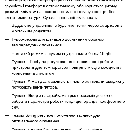
зручність і комфорт в автоматичному або користувацькому
режимі. Кліматична техніка вентилює і осушує повітря без
зміни температури. Сучасні інновації включають:
Віддалене управління з будь-якої точки через смартфон з
мобільним додатком.
Турбо-режим для швидкого досягнення обраних
температурних показників.
Надтихий режим з шумом внутрішнього блоку 18 дБ.
Функція I Feel для регулювання інтенсивності роботи
пристрою згідно температури повітря в місці знаходження
користувача з пультом.
Функція X-Fan дає можливість плавно змінювати швидкісну
потужність вентилятора.
Функція Sleep з настройками трьох режимів дозволяє
вибрати параметри роботи кондиціонера для комфортного
сну.
Режим Swing регулює положення заслінок для
оптимального обдування.
Функція холодної плазми включає обдув свіжим