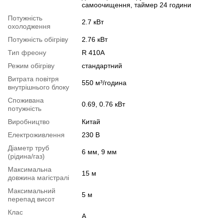
самоочищення, таймер 24 години
Потужність
2.7 кВт
охолодження
Потужність обігріву
2.76 кВт
Тип фреону
R 410A
Режим обігріву
стандартний
Витрата повітря
550 м³/година
внутрішнього блоку
Споживана
0.69, 0.76 кВт
потужність
Виробництво
Китай
Електроживлення
230 В
Діаметр труб
6 мм, 9 мм
(рідина/газ)
Максимальна
15 м
довжина магістралі
Максимальний
5 м
перепад висот
Клас
A