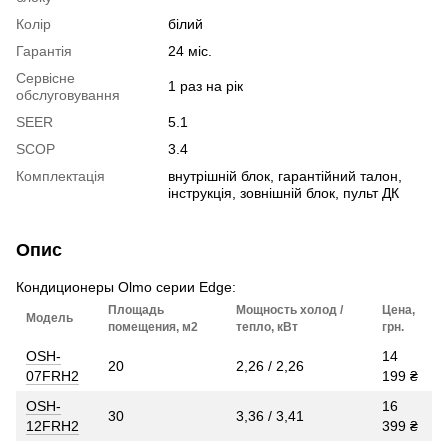
Колір
білий
Гарантія
24 міс.
Сервісне
1 раз на рік
обслуговування
SEER
5.1
SCOP
3.4
Комплектація
внутрішній блок, гарантійний талон,
інструкція, зовнішній блок, пульт ДК
Опис
Кондиционеры Olmo серии Edge:
Площадь
Мощность холод /
Цена,
Модель
помещения, м2
тепло, кВт
грн.
OSH-
14
20
2,26 / 2,26
07FRH2
199 ₴
OSH-
16
30
3,36 / 3,41
12FRH2
399 ₴