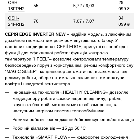
OSH-
29
55
5,72 / 6,03
18FRH2
099 ₴
OSH-
34
70
7,07 / 7,07
24FRH2
099 ₴
СЕРІЯ EDGE INVERTER NEW –
надійна модель, з лаконічним
дизайном і компактним розміром внутрішнього блоку. У
настінних кондиціонерах СЕРІЇ EDGE, присутні всі необхідні
функції для ефективної роботи: функція контролю
температури “I FEEL”– дозволяє контролювати температуру
безпосередньо поруч з користувачем; режим комфортного сну
“MAGIC SLEEP”- кондиціонер автоматично, в залежності від
режиму роботи, обере оптимальне значення температури
повітря і швидкості вентилятора.
Інноваційна технологія «HEALTHY CLEANING» дозволяє
кондиціонеру робити самоочищення від пилу, грибків,
вірусів та бактерій, методом миттєвої заморозки, та
наступним нагрівом пластин теплообмінника
Режими роботи : охолодження/обігрів/осушення/вентиляція
Робочий діапазон від — 15 до 50 °C
Технологія «SMART FLOW» — комфортне охолодження і