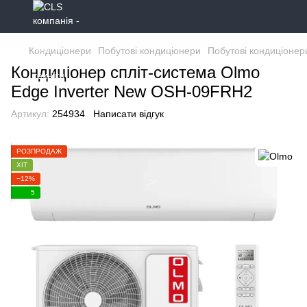
Кондиціонери
Побутові кондиціонери
Побутові кондиціонер
Кондиціонер спліт-система Olmo
Edge Inverter New OSH-09FRH2
Артикул:
254934
Написати відгук
РОЗПРОДАЖ
ХІТ
−12%
5