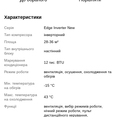
Характеристики
Серія
Edge Inverter New
Тип компресора
інверторний
Площа
28-36 м²
Тип внутрішнього
настінний
блоку
Маркування
12 тис. BTU
кондиціонера
Режим роботи
вентиляція, осушення, охолодження та
обігрів
Мін. температура
-15 °C
на обігрів
Макс. температура
43 °C
на охолодження
Функції
вентиляція, вибір режимів роботи,
нічний режим роботи, пульт
дистанційного керування,