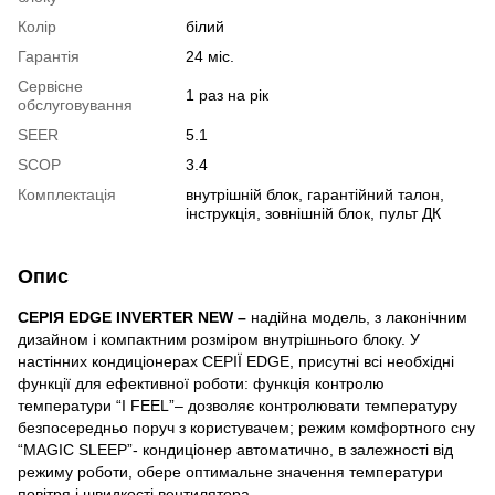
Колір
білий
Гарантія
24 міс.
Сервісне
1 раз на рік
обслуговування
SEER
5.1
SCOP
3.4
Комплектація
внутрішній блок, гарантійний талон,
інструкція, зовнішній блок, пульт ДК
Опис
СЕРІЯ EDGE INVERTER NEW –
надійна модель, з лаконічним
дизайном і компактним розміром внутрішнього блоку. У
настінних кондиціонерах СЕРІЇ EDGE, присутні всі необхідні
функції для ефективної роботи: функція контролю
температури “I FEEL”– дозволяє контролювати температуру
безпосередньо поруч з користувачем; режим комфортного сну
“MAGIC SLEEP”- кондиціонер автоматично, в залежності від
режиму роботи, обере оптимальне значення температури
повітря і швидкості вентилятора.