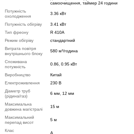
самоочищення, таймер 24 години
Потужність
3.36 кВт
охолодження
Потужність обігріву
3.41 кВт
Тип фреону
R 410A
Режим обігріву
стандартний
Витрата повітря
580 м³/година
внутрішнього блоку
Споживана
0.86, 0.95 кВт
потужність
Виробництво
Китай
Електроживлення
230 В
Діаметр труб
6 мм, 12 мм
(рідина/газ)
Максимальна
15 м
довжина магістралі
Максимальний
5 м
перепад висот
Клас
A