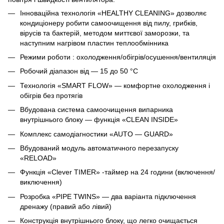
Інноваційна технологія «HEALTHY CLEANING» дозволяє
кондиціонеру робити самоочищення від пилу, грибків,
вірусів та бактерій, методом миттєвої заморозки, та
наступним нагрівом пластин теплообмінника
Режими роботи : охолодження/обігрів/осушення/вентиляція
Робочий діапазон від — 15 до 50 °C
Технологія «SMART FLOW» — комфортне охолодження і
обігрів без протягів
Вбудована система самоочищення випарника
внутрішнього блоку — функція «CLEAN INSIDE»
Комплекс самодіагностики «AUTO — GUARD»
Вбудований модуль автоматичного перезапуску
«RELOAD»
Функція «Сlever TIMER» -таймер на 24 години (включення/
виключення)
Розробка «PIPE TWINS» — два варіанта підключення
дренажу (правий або лівий)
Конструкція внутрішнього блоку, що легко очищається