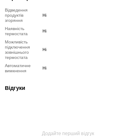
Відведення
продуктів
Ні
згоряння
Наявність
Ні
термостата
Можливість
підключення
Ні
зовнішнього
термостата
Автоматичне
Ні
вимкнення
Відгуки
Додайте перший відгук