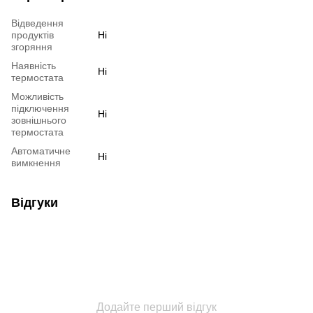
Відведення
продуктів
Ні
згоряння
Наявність
Ні
термостата
Можливість
підключення
Ні
зовнішнього
термостата
Автоматичне
Ні
вимкнення
Відгуки
Додайте перший відгук