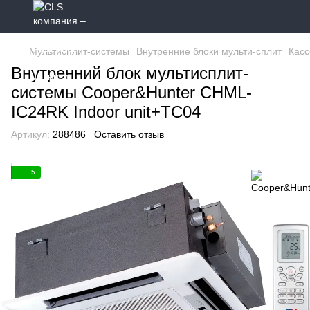
Мультисплит-системы
Внутренние блоки мульти-сплит
Касс
Внутренний блок мультисплит-
системы Cooper&Hunter CHML-
IC24RK Indoor unit+TC04
Артикул:
288486
Оставить отзыв
5