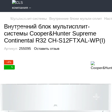
Мультисплит-системы
Внутренние блоки мульти-сплит
Наст
Внутренний блок мультисплит-
системы Cooper&Hunter Supreme
Continental R32 CH-S12FTXAL-WP(I)
Артикул:
255095
Оставить отзыв
−4%
5