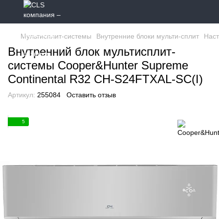
Мультисплит-системы
Внутренние блоки мульти-сплит
Наст
Внутренний блок мультисплит-
системы Cooper&Hunter Supreme
Continental R32 CH-S24FTXAL-SC(I)
Артикул:
255084
Оставить отзыв
5