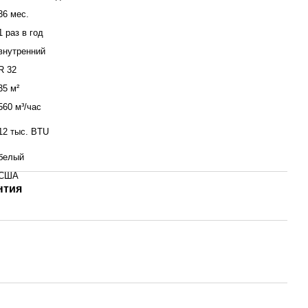
36 мес.
1 раз в год
внутренний
R 32
35 м²
560 м³/час
12 тыс. BTU
белый
США
нтия