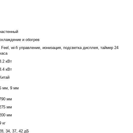
настенный
охлаждение и обогрев
i Feel, wi-fi управление, ионизация, подсветка дисплея, таймер 24
часа
3.2 кВт
3.4 кВт
Китай
6 мм, 9 мм
790 мм
275 мм
200 мм
9 кг
28, 34, 37, 42 дБ