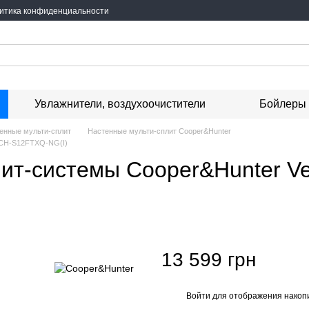
итика конфиденциальности
Увлажнители, воздухоочистители
Бойлеры
енные мульти-сплит
Настенные мульти-сплит Cooper&Hunter
2 CH-S12FTXQ-NG(I)
т-системы Cooper&Hunter Veri
13 599 грн
Войти
для отображения накопи
%