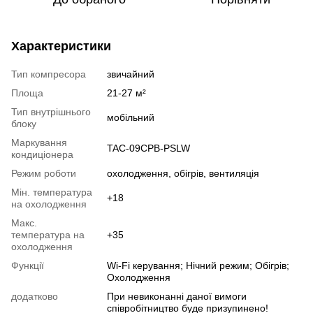
Характеристики
Тип компресора
звичайний
Площа
21-27 м²
Тип внутрішнього
мобільний
блоку
Маркування
TAC-09CPB-PSLW
кондиціонера
Режим роботи
охолодження, обігрів, вентиляція
Мін. температура
+18
на охолодження
Макс.
температура на
+35
охолодження
Функції
Wi‑Fi керування; Нічний режим; Обігрів;
Охолодження
додатково
При невиконанні даної вимоги
співробітництво буде призупинено!