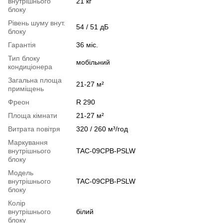
внутрішнього
21 кг
блоку
Рівень шуму внут.
54 / 51 дБ
блоку
Гарантія
36 міс.
Тип блоку
мобільний
кондиціонера
Загальна площа
21-27 м²
приміщень
Фреон
R 290
Площа кімнати
21-27 м²
Витрата повітря
320 / 260 м³/год
Маркування
внутрішнього
TAC-09CPB-PSLW
блоку
Модель
внутрішнього
TAC-09CPB-PSLW
блоку
Колір
внутрішнього
білий
блоку