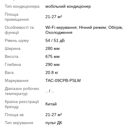
Тип кондиціонера
мобільний кондиціонер
Площа
21-27 м²
приміщення
Особливості та
Wi‑Fi керування; Нічний режим; Обігрів;
функції
Охолодження
Рівень шуму
54 / 51 дБ
Ширина
280 мм
Висота
675 мм
Глибина
290 мм
Вага
20.8 кг
Маркування
TAC-09CPB-PSLW
Діапазон робочих
.. / ..
температур
Країна реєстрації
Китай
бренду
Площа кв.
21-27 м²
Тип керування
пульт ДК