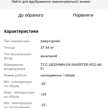
Увійти
для відображення накопичувальної знижки
%
До обраного
Порівняти
Характеристики
Тип компресора
інверторний
Площа
37-54 м²
Тип внутрішнього
канальний
блоку
Маркування
TCC-18D2HWH-DV-INVERTER-R32-WI-
кондиціонера
FI
Режим роботи
охолодження / обігрів
Мін. температура
-25
на обігрів
Макс. температура
+24
на обігрів
Мін. температура
-15
на охолодження