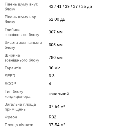
Рівень шуму внут.
43 / 41 / 39 / 37 / 35 дБ
блоку
Рівень шуму нар.
52,00 дБ
блоку
Глибина
307 мм
зовнішнього блоку
Висота зовнішнього
605 мм
блоку
Ширина
780 мм
зовнішнього блоку
Гарантія
36 міс.
SEER
6.3
SCOP
4
Тип блоку
канальний
кондиціонера
Загальна площа
37-54 м²
приміщень
Фреон
R32
Площа кімнати
37-54 м²