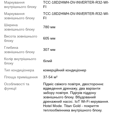
Маркування
TCC-18D2HWH-DV-INVERTER-R32-WI-
внутрішнього блоку
FI
Маркування
TCC-18D2HWH-DV-INVERTER-R32-WI-
зовнішнього блоку
FI
Ширина
780 мм
зовнішнього блоку
Висота зовнішнього
605 мм
блоку
Глибина
307 мм
зовнішнього блоку
Колір внутрішнього
білий
блоку
Тип кондиціонера
комерційний кондиціонер
Площа приміщення
37-54 м²
Особливості та
Підміс свіжого повітря, двостороннє
функції
відведення дренажу, два варіанти
забору повітря. Підігрів піддону
зовнішнього блоку. Вбудований
дренажний насос. IoT Wi-Fi керування.
Hotel Mode. Titan Gold - покриття
теплообмінника внутрішного блоку.