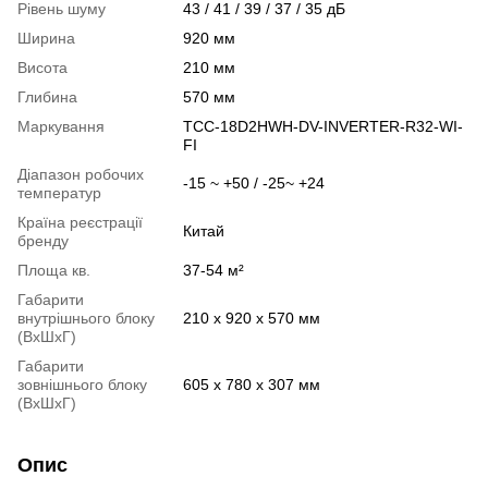
Рівень шуму
43 / 41 / 39 / 37 / 35 дБ
Ширина
920 мм
Висота
210 мм
Глибина
570 мм
Маркування
TCC-18D2HWH-DV-INVERTER-R32-WI-
FI
Діапазон робочих
-15 ~ +50 / -25~ +24
температур
Країна реєстрації
Китай
бренду
Площа кв.
37-54 м²
Габарити
внутрішнього блоку
210 x 920 x 570 мм
(ВхШхГ)
Габарити
зовнішнього блоку
605 x 780 x 307 мм
(ВхШхГ)
Опис