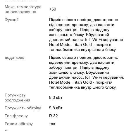
Макс. температура
+50
на охолодження
Функції
Підміс свіжого повітря, двостороннє
відведення дренажу, два варіанти
забору повітря. Підігрів піддону
зовнішнього блоку. Вбудований
дренажний насос. IoT Wi-Fi керування.
Hotel Mode. Titan Gold - покриття
теплообмінника внутрішного блоку.
додатково
Підміс свіжого повітря, двостороннє
відведення дренажу, два варіанти
забору повітря. Підігрів піддону
зовнішнього блоку. Вбудований
дренажний насос. IoT Wi-Fi керування.
Hotel Mode. Titan Gold - покриття
теплообмінника внутрішного блоку.
Потужність
5.3 кВт
охолодження
Потужність обігріву
5.8 кВт
Тип фреону
R 32
Режим обігріву
так