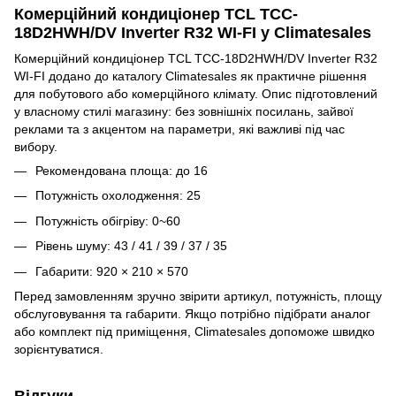
Комерційний кондиціонер TCL TCC-
18D2HWH/DV Inverter R32 WI-FI у Climatesales
Комерційний кондиціонер TCL TCC-18D2HWH/DV Inverter R32
WI-FI додано до каталогу Climatesales як практичне рішення
для побутового або комерційного клімату. Опис підготовлений
у власному стилі магазину: без зовнішніх посилань, зайвої
реклами та з акцентом на параметри, які важливі під час
вибору.
Рекомендована площа: до 16
Потужність охолодження: 25
Потужність обігріву: 0~60
Рівень шуму: 43 / 41 / 39 / 37 / 35
Габарити: 920 × 210 × 570
Перед замовленням зручно звірити артикул, потужність, площу
обслуговування та габарити. Якщо потрібно підібрати аналог
або комплект під приміщення, Climatesales допоможе швидко
зорієнтуватися.
Відгуки