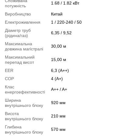
Споживана
1.68 / 1.82 кВт
потужність
Виробництво
Китай
Електроживлення
1 / 220-240 / 50
Діаметр труб
6,35 / 9,52
(рідина/газ)
Максимальна
30,00 м
довжина магістралі
Максимальний
15,00 м
перепад висот
EER
6,3 (А++)
COP
4 (А+)
Клас
A++ / A+
енергоефективності
Ширина
920 мм
внутрішнього блоку
Висота
210 мм
внутрішнього блоку
Глибина
570 мм
внутрішнього блоку