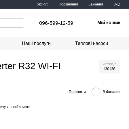
Порівняння
Укр
Рус
Бажання
Вхід
096-599-12-59
Мій кошик
Наші послуги
Теплові насоси
ter R32 WI-FI
Артикул
130136
Порівняти
В бажання
ичувальної знижки