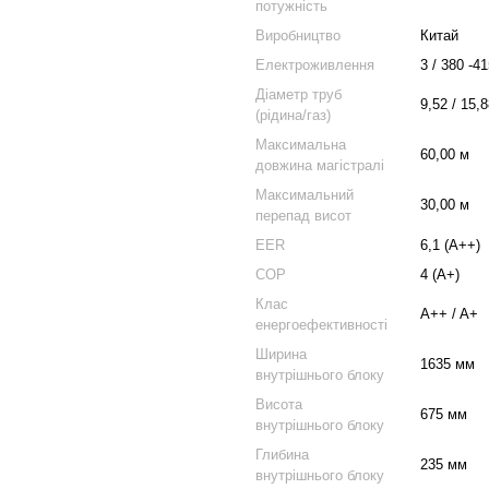
потужність
Виробництво
Китай
Електроживлення
3 / 380 -41
Діаметр труб
9,52 / 15,
(рідина/газ)
Максимальна
60,00 м
довжина магістралі
Максимальний
30,00 м
перепад висот
EER
6,1 (А++)
COP
4 (А+)
Клас
A++ / A+
енергоефективності
Ширина
1635 мм
внутрішнього блоку
Висота
675 мм
внутрішнього блоку
Глибина
235 мм
внутрішнього блоку