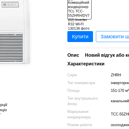
Купити
Замовити 
Опис
Новий відгук або 
Характеристики
Серія
ZHRH
Тип компресора
інверторн
Площа
151-170 м²
Тип внутрішнього
канальний
блоку
Маркування
TCC-55ZH
кондиціонера
Режим роботи
охолодженн