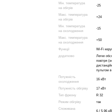
Мін. температура
-25
на обігрів
Макс. температура
+24
на обігрів
Мін. температура
-15
на охолодження
Макс. температура
+50
на охолодження
Функції
Wi‑Fi кер
додатково
Легке обс
повітря (з
дистанцій
пультом в
Потужність
16 кВт
охолодження
Потужність обігріву
17 кВт
Тип фреону
R 32
Режим обігріву
так
Споживана
6 / 5.96 к