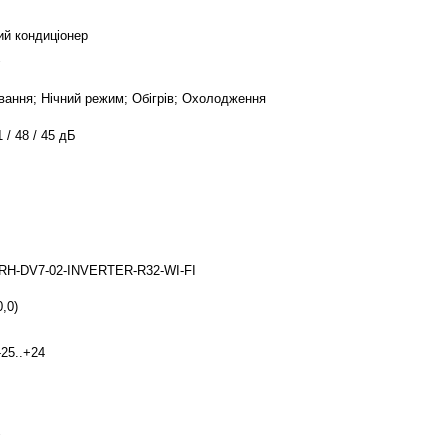
ий кондиціонер
ування; Нічний режим; Обігрів; Охолодження
1 / 48 / 45 дБ
RH-DV7-02-INVERTER-R32-WI-FI
0,0)
-25..+24