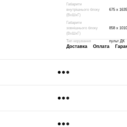
Габарити
внутрішнього блоку
675 x 163
(ВхШхГ)
Габарити
зовнішнього блоку
858 x 101
(ВхШхГ)
Тип керування
пульт ДК
Доставка
Оплата
Гара