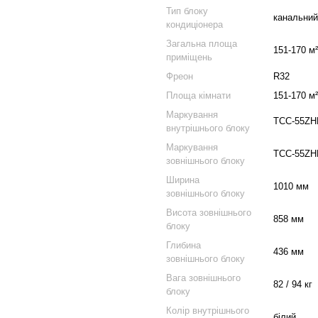
Тип блоку
канальний
кондиціонера
Загальна площа
151-170 м²
приміщень
Фреон
R32
Площа кімнати
151-170 м²
Маркування
TCC-55ZH
внутрішнього блоку
Маркування
TCC-55ZH
зовнішнього блоку
Ширина
1010 мм
зовнішнього блоку
Висота зовнішнього
858 мм
блоку
Глибина
436 мм
зовнішнього блоку
Вага зовнішнього
82 / 94 кг
блоку
Колір внутрішнього
білий