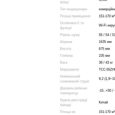
блоку
Тип кондиціонера
комерційн
Площа приміщення
151-170 м²
Особливості та
Wi‑Fi кер
функції
Рівень шуму
55 / 54 / 5
Ширина
1635 мм
Висота
675 мм
Глибина
235 мм
Вага
38 / 43 кг
Маркування
TCC-55ZH
Номінальний
9,2 (1,9~1
споживаний струм
Діапазон робочих
-15..+50 / 
температур
Країна реєстрації
Китай
бренду
Площа кв.
151-170 м²