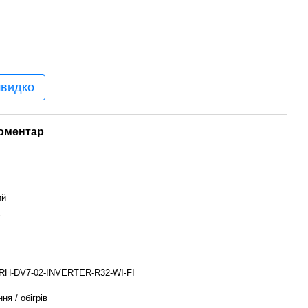
швидко
коментар
ий
RH-DV7-02-INVERTER-R32-WI-FI
я / обігрів