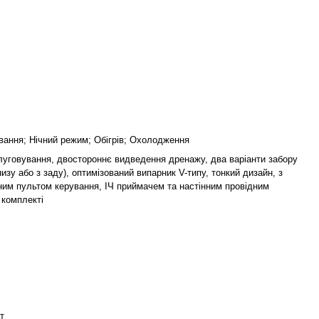
ування; Нічний режим; Обігрів; Охолодження
луговування, двостороннє видведення дренажу, два варіанти забору
низу або з заду), оптимізований випарник V-типу, тонкий дизайн, з
ним пультом керування, ІЧ приймачем та настінним провідним
 комплекті
Вт