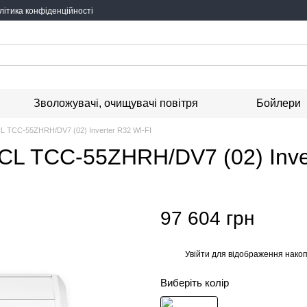
літика конфіденційності
Зволожувачі, очищувачі повітря
Бойлери
L TCC-55ZHRH/DV7 (02) Inverter R32 WI-FI
CL TCC-55ZHRH/DV7 (02) Inver
97 604 грн
Увійти
для відображення накоп
%
Виберіть колір