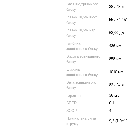
Вага внутрішнього
38 / 43 кг
блоку
Рівень шуму внут.
55 / 54 / 5
блоку
Рівень шуму нар.
63,00 дБ
блоку
Глибина
436 мм
зовнішнього блоку
Висота зовнішнього
858 мм
блоку
Ширина
1010 мм
зовнішнього блоку
Вага зовнішнього
82 / 94 кг
блоку
Гарантія
36 міс.
SEER
6.1
SCOP
4
Номінальна сила
9,2 (1,9~1
струму