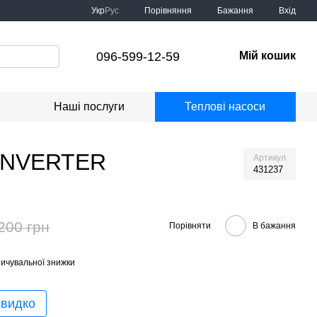
Порівняння
Укр
Рус
Бажання
Вхід
096-599-12-59
Мій кошик
Наші послуги
Теплові насоси
 INVERTER
Артикул
431237
200 грн
Порівняти
В бажання
ичувальної знижки
швидко