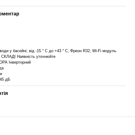
коментар
води у басейні; від -15 ° С до +43 ° С; Фреон R32; Wi-Fi модуль
СКЛАДІ Наявність уточнюйте
РА Інверторний
да
ки
45 дБ
нтія