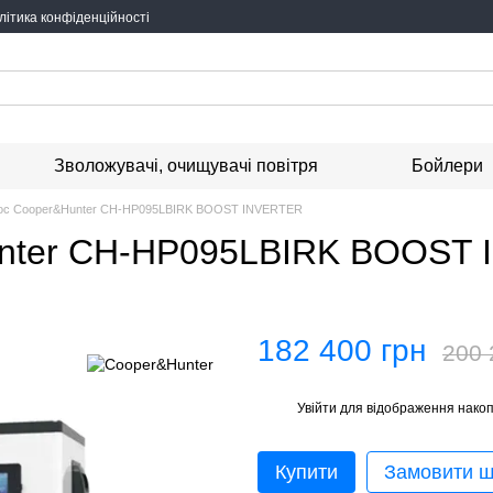
літика конфіденційності
Зволожувачі, очищувачі повітря
Бойлери
сос Cooper&Hunter CH-HP095LBIRK BOOST INVERTER
unter CH-HP095LBIRK BOOST
182 400 грн
200 
Увійти
для відображення накоп
%
Купити
Замовити 