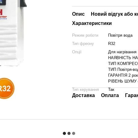
Опис
Новий відгук або 
Характеристики
Режим роботи
Повітря вода
Тип фреону
R32
Опції
Для нагрівання 
НАЯВНІСТЬ НА 
ТИП КОМПРЕСО
ТИП Повітря-во
ГАРАНТІЯ 2 ро
РІВЕНЬ ШУМУ 
Тип керування
Так
Доставка
Оплата
Гара