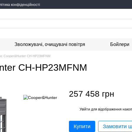
літика конфіденційності
Зволожувачі, очищувачі повітря
Бойлери
сос Cooper&Hunter CH-HP23MFNM
unter CH-HP23MFNM
257 458 грн
Увійти
для відображення накоп
%
Купити
Замовити 