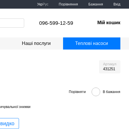
Порівняння
Укр
Рус
Бажання
Вхід
096-599-12-59
Мій кошик
Наші послуги
Теплові насоси
Артикул
431251
Порівняти
В бажання
ичувальної знижки
швидко