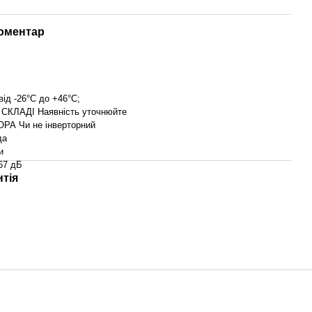
коментар
ід -26°С до +46°С;
СКЛАДІ Наявність уточнюйте
А Чи не інверторний
да
и
67 дБ
нтія