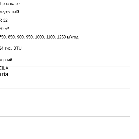
1 раз на рік
внутрішній
R 32
70 м²
750, 850, 900, 950, 1000, 1100, 1250 м³/год
24 тис. BTU
чорний
США
нтія