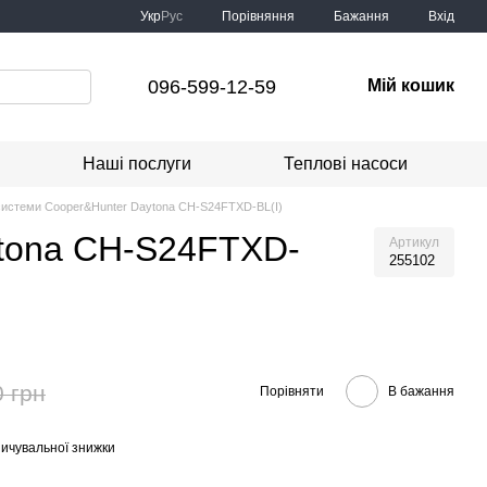
Порівняння
Укр
Рус
Бажання
Вхід
096-599-12-59
Мій кошик
Наші послуги
Теплові насоси
-системи Cooper&Hunter Daytona CH-S24FTXD-BL(I)
ytona CH-S24FTXD-
Артикул
255102
0 грн
Порівняти
В бажання
ичувальної знижки