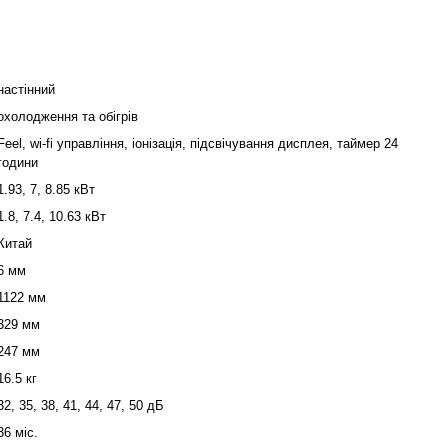
настінний
охолодження та обігрів
Feel, wi-fi управління, іонізація, підсвічування дисплея, таймер 24
години
1.93, 7, 8.85 кВт
1.8, 7.4, 10.63 кВт
Китай
6 мм
1122 мм
329 мм
247 мм
16.5 кг
32, 35, 38, 41, 44, 47, 50 дБ
36 міс.