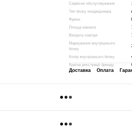
Сервісне обслуговування
Тип блоку кондиціонера
Фреон
Площа кімнати
Витрата повітря
Маркування внутрішнього
блоку
Колір внутрішнього блоку
Країна реєстрації бренду
Доставка
Оплата
Гара