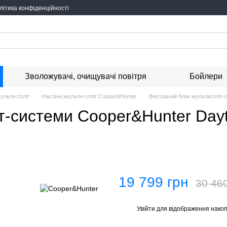
літика конфіденційності
Зволожувачі, очищувачі повітря
Бойлери
мульти-спліт
Настінні мульти-спліт Cooper&Hunter
Внутрішній блок мультиспліт
іт-системи Cooper&Hunter Da
19 799 грн
30 46
Увійти
для відображення накоп
%