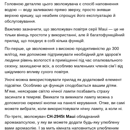
Головною деталлю цього зволожувача є спосіб наповнення
водою — воду заливаємо прямо зверху, просто знявши
верхню кришку, що неабияк спрощує його експлуатацію й
обслуговування.
Важливо зазначити, що зволожувач повітря серії Maui — це не
тільки вінець простоти у використанні, але й багатофункційний
прилад, що поєднує в собі кілька функцій.
По-перше, це зволоження з високою продуктивністю до 300
мл/год, яке допоможе підтримувати необхідний для здоров'я
людини рівень вологості в приміщенні під час опалювального
сезону, захищаючи всіх, а особливо маленьких членів сім'ї від
шкідливого впливу сухого повітря.
Уночі можна використовувати прилад як додатковий елемент
підсвітки. Особливо ця функція сподобається вашим дітям.
М'яке, неяскраве світло нічної лампи позбавить страху
засинати в темряві. Вмикати та вимикати лампу можна з
допомогою окремої кнопки на панелі керування. Отже, ви самі
можете вибрати, коли використовувати нічну лампу, а коли ні.
По-третє, зволожувач
CH-2945t Maui
обладнаний
аромакапсулою, у яку ви можете додати будь-яку улюблену
вами аромаолію. І за мить кімната наповниться улюбленим