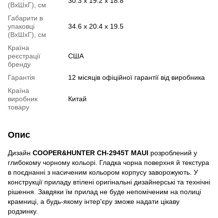
30.3 х 19.2 х 18.8
(ВхШхГ), см
Габарити в
упаковці
34.6 х 20.4 х 19.5
(ВхШхГ), см
Країна
реєстрації
США
бренду
Гарантія
12 місяців офіційної гарантії від виробника
Країна
виробник
Китай
товару
Опис
Дизайн
COOPER&HUNTER CH-2945T MAUI
розроблений у
глибокому чорному кольорі. Гладка чорна поверхня й текстура
в поєднанні з насиченим кольором корпусу заворожують. У
конструкції приладу втілені оригінальні дизайнерські та технічні
рішення. Завдяки їм прилад не буде непоміченим на полиці
крамниці, а будь-якому інтер'єру зможе надати цікаву
родзинку.