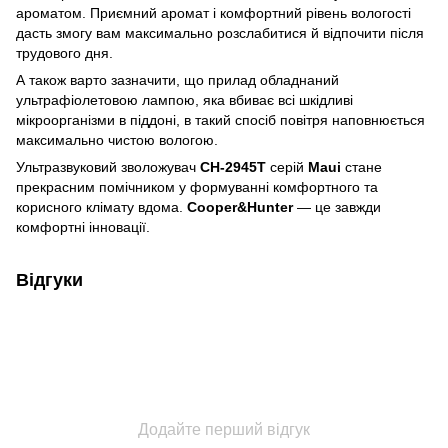
ароматом. Приємний аромат і комфортний рівень вологості
дасть змогу вам максимально розслабитися й відпочити після
трудового дня.
А також варто зазначити, що прилад обладнаний
ультрафіолетовою лампою, яка вбиває всі шкідливі
мікроорганізми в піддоні, в такий спосіб повітря наповнюється
максимально чистою вологою.
Ультразвуковий зволожувач
CH-2945T
серій
Maui
стане
прекрасним помічником у формуванні комфортного та
корисного клімату вдома.
Cooper&Hunter
— це завжди
комфортні інновації.
Відгуки
Додайте перший відгук