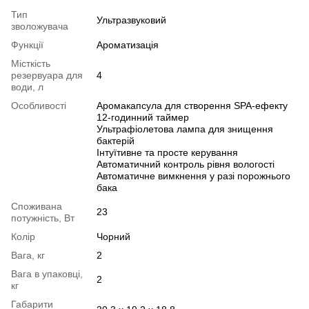
Тип
Ультразвуковий
зволожувача
Функції
Ароматизація
Місткість
резервуара для
4
води, л
Особливості
Аромакапсула для створення SPA-ефекту
12-годинний таймер
Ультрафіолетова лампа для знищення
бактерій
Інтуїтивне та просте керування
Автоматичний контроль рівня вологості
Автоматичне вимкнення у разі порожнього
бака
Споживана
23
потужність, Вт
Колір
Чорний
Вага, кг
2
Вага в упаковці,
2
кг
Габарити