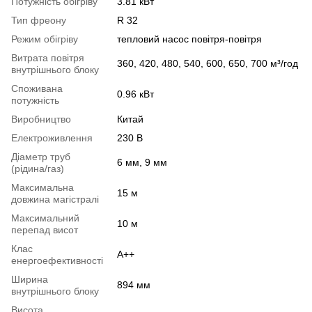
Потужність обігріву
3.81 кВт
Тип фреону
R 32
Режим обігріву
тепловий насос повітря-повітря
Витрата повітря
360, 420, 480, 540, 600, 650, 700 м³/год
внутрішнього блоку
Споживана
0.96 кВт
потужність
Виробництво
Китай
Електроживлення
230 В
Діаметр труб
6 мм, 9 мм
(рідина/газ)
Максимальна
15 м
довжина магістралі
Максимальний
10 м
перепад висот
Клас
A++
енергоефективності
Ширина
894 мм
внутрішнього блоку
Висота