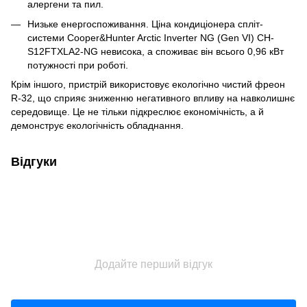
алергени та пил.
Низьке енергоспоживання. Ціна кондиціонера спліт-
системи Cooper&Hunter Arctic Inverter NG (Gen VI) CH-
S12FTXLA2-NG невисока, а споживає він всього 0,96 кВт
потужності при роботі.
Крім іншого, пристрій використовує екологічно чистий фреон
R-32, що сприяє зниженню негативного впливу на навколишнє
середовище. Це не тільки підкреслює економічність, а й
демонструє екологічність обладнання.
Відгуки
Додайте перший відгук