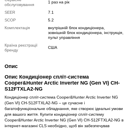
1 раз на рік
обслуговування
SEER
7.1
SCOP
5.2
Комплектація
внутрішній блок кондиціонера,
зовнішній блок кондиціонера, інструкція,
пульт управління
Країна реєстрації
США
бренду
Опис
Опис
Кондиціонер спліт-система
Cooper&Hunter Arctic Inverter NG (Gen VI) CH-
S12FTXLA2-NG
Кондиціонер спліт-система Cooper&Hunter Arctic Inverter NG
(Gen VI) CH-S12FTXLA2-NG – це сучасне і
багатофункціональне обладнання, яке створює ідеальні умови
для вашого життя. Купити кондиціонер спліт-систему
Cooper&Hunter Arctic Inverter NG (Gen VI) CH-S12FTXLA2-NG в
інтернет-магазині CLS необхідно, щоб він забезпечував