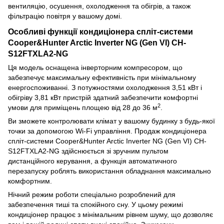
вентиляцію, осушення, охолодження та обігрів, а також
фільтрацію повітря у вашому домі.
Особливі функції кондиціонера спліт-системи
Cooper&Hunter Arctic Inverter NG (Gen VI) CH-
S12FTXLA2-NG
Ця модель оснащена інверторним компресором, що
забезпечує максимальну ефективність при мінімальному
енергоспоживанні. З потужностями охолодження 3,51 кВт і
обігріву 3,81 кВт пристрій здатний забезпечити комфортні
2
умови для приміщень площею від 28 до 36 м
.
Ви зможете контролювати клімат у вашому будинку з будь-якої
точки за допомогою Wi-Fi управління. Продаж кондиціонера
спліт-системи Cooper&Hunter Arctic Inverter NG (Gen VI) CH-
S12FTXLA2-NG здійснюється зі зручним пультом
дистанційного керування, а функція автоматичного
перезапуску роблять використання обладнання максимально
комфортним.
Нічний режим роботи спеціально розроблений для
забезпечення тиші та спокійного сну. У цьому режимі
кондиціонер працює з мінімальним рівнем шуму, що дозволяє