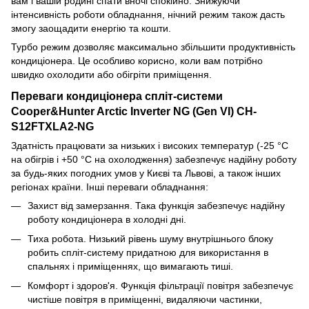
вам і вашій родині спати вночі спокійно. Знижуючи
інтенсивність роботи обладнання, нічний режим також дасть
змогу заощадити енергію та кошти.
Турбо режим дозволяє максимально збільшити продуктивність
кондиціонера. Це особливо корисно, коли вам потрібно
швидко охолодити або обігріти приміщення.
Переваги кондиціонера спліт-системи
Cooper&Hunter Arctic Inverter NG (Gen VI) CH-
S12FTXLA2-NG
Здатність працювати за низьких і високих температур (-25 °C
на обігрів і +50 °C на охолодження) забезпечує надійну роботу
за будь-яких погодних умов у Києві та Львові, а також інших
регіонах країни. Інші переваги обладнання:
Захист від замерзання. Така функція забезпечує надійну
роботу кондиціонера в холодні дні.
Тиха робота. Низький рівень шуму внутрішнього блоку
робить спліт-систему придатною для використання в
спальнях і приміщеннях, що вимагають тиші.
Комфорт і здоров'я. Функція фільтрації повітря забезпечує
чистіше повітря в приміщенні, видаляючи частинки,