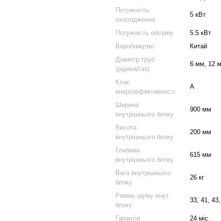
Потужність
5 кВт
охолодження
Потужність обігріву
5.5 кВт
Виробництво
Китай
Діаметр труб
6 мм, 12 
(рідина/газ)
Клас
A
енергоефективності
Ширина
900 мм
внутрішнього блоку
Висота
200 мм
внутрішнього блоку
Глибина
615 мм
внутрішнього блоку
Вага внутрішнього
26 кг
блоку
Рівень шуму внут.
33, 41, 43
блоку
Гарантія
24 міс.