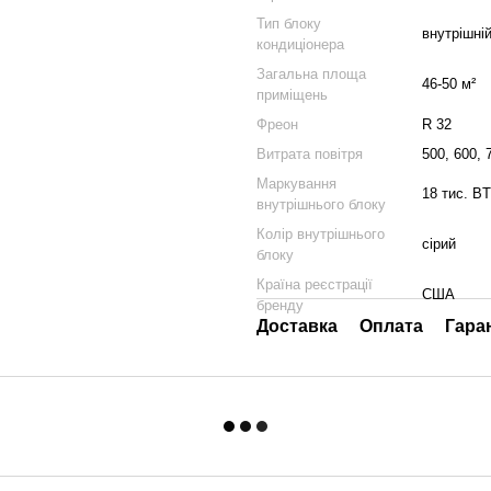
Тип блоку
внутрішні
кондиціонера
Загальна площа
46-50 м²
приміщень
Фреон
R 32
Витрата повітря
500, 600, 
Маркування
18 тис. B
внутрішнього блоку
Колір внутрішнього
сірий
блоку
Країна реєстрації
США
бренду
Доставка
Оплата
Гара