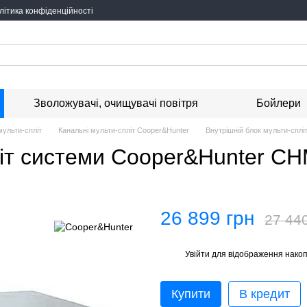
літика конфіденційності
Зволожувачі, очищувачі повітря
Бойлери
мульти-спліт
Канальні мульти-спліт Cooper&Hunter
Внутрішній блок мульти-спл
літ системи Cooper&Hunter C
26 899 грн
27 44
Увійти
для відображення накоп
%
Купити
В кредит