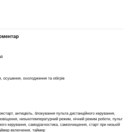
коментар
ий
я, осушення, охолодження та обігрів
орестарт, антицвіль, блокування пульта дистанційного керування,
повіщення, низькотемпературний режим, нічний режим роботи, пульт
ного керування, самодіагностика, самоочищення, старт при низькій
таймер включення, таймер