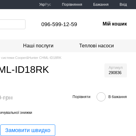
Порівняння
Укр
Рус
Бажання
Вхід
096-599-12-59
Мій кошик
Наші послуги
Теплові насоси
іт системи Cooper&Hunter CHML-ID18RK
HML-ID18RK
Артикул
290836
0 грн
Порівняти
В бажання
ичувальної знижки
Замовити швидко