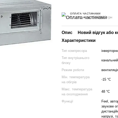
ОПЛАТА ЧАСТИНАМИ
5 платежів по 5 379.80 грн
Опис
Новий відгук або 
Характеристики
Тип компресора
інверторн
Тип внутрішнього
канальний
блоку
Режим роботи
вентиляці
Мін. температура
-15 °C
на обігрів
Макс. температура
48 °C
на охолодження
Функції
Feel, авт
звукове о
дистанцій
напрузі, 