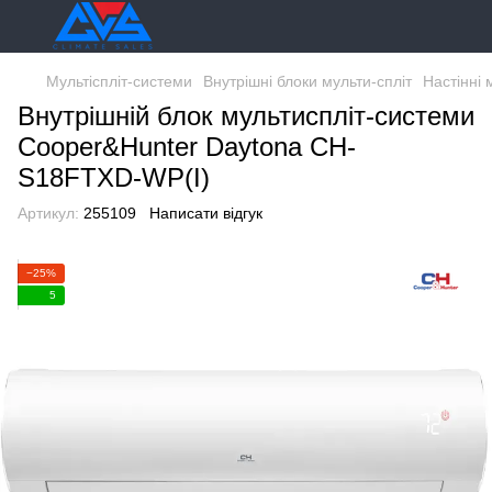
Мультіспліт-системи
Внутрішні блоки мульти-спліт
Настінні 
Внутрішній блок мультиспліт-системи
Cooper&Hunter Daytona CH-
S18FTXD-WP(I)
Артикул:
255109
Написати відгук
−25%
5