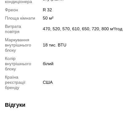
кондиціонера
Фреон
R 32
Площа кімнати
50 м²
Витрата
470, 520, 570, 610, 650, 720, 800 м³/год
повітря
Маркування
внутрішнього
18 тис. BTU
блоку
Колір
внутрішнього
білий
блоку
Країна
реєстрації
США
бренду
Відгуки