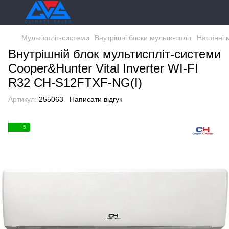
Мультіспліт-системи
Внутрішні блоки мульти-спліт
Настінні 
Внутрішній блок мультиспліт-системи
Cooper&Hunter Vital Inverter WI-FI
R32 CH-S12FTXF-NG(I)
Артикул:
255063
Написати відгук
5