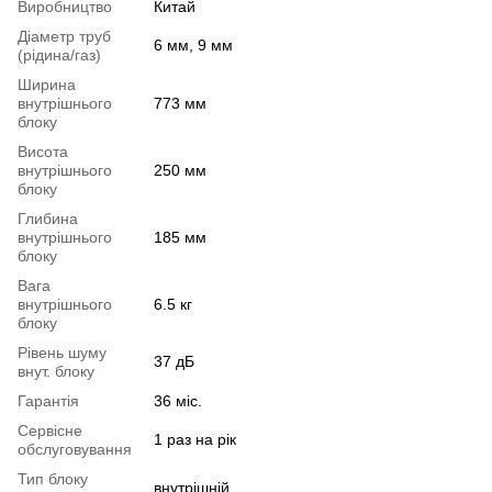
Виробництво
Китай
Діаметр труб
6 мм, 9 мм
(рідина/газ)
Ширина
внутрішнього
773 мм
блоку
Висота
внутрішнього
250 мм
блоку
Глибина
внутрішнього
185 мм
блоку
Вага
внутрішнього
6.5 кг
блоку
Рівень шуму
37 дБ
внут. блоку
Гарантія
36 міс.
Сервісне
1 раз на рік
обслуговування
Тип блоку
внутрішній