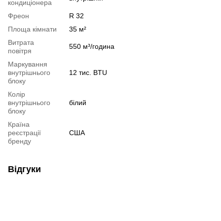
кондиціонера
Фреон
R 32
Площа кімнати
35 м²
Витрата
550 м³/година
повітря
Маркування
внутрішнього
12 тис. BTU
блоку
Колір
внутрішнього
білий
блоку
Країна
реєстрації
США
бренду
Відгуки