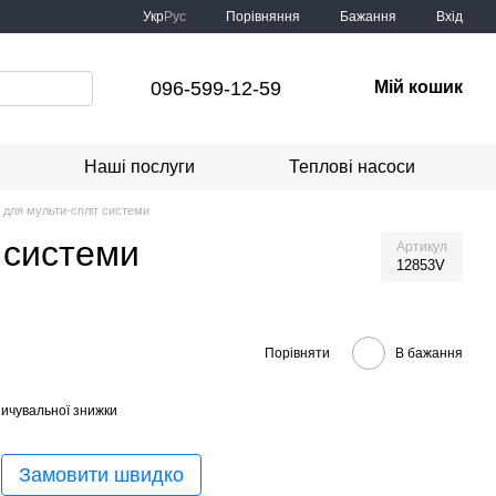
Порівняння
Укр
Рус
Бажання
Вхід
096-599-12-59
Мій кошик
Наші послуги
Теплові насоси
для мульти-спліт системи
 системи
Артикул
12853V
Порівняти
В бажання
ичувальної знижки
Замовити швидко