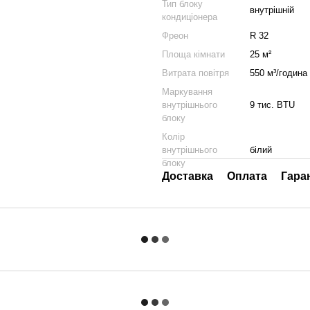
Тип блоку
внутрішній
кондиціонера
Фреон
R 32
Площа кімнати
25 м²
Витрата повітря
550 м³/година
Маркування
внутрішнього
9 тис. BTU
блоку
Колір
внутрішнього
білий
блоку
Доставка
Оплата
Гара