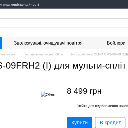
літика конфіденційності
Зволожувачі, очищувачі повітря
Бойлери
мульти-спліт
Настінні мульти-спліт Olmo
Внутрішній блок OLMO OMS-09FRH2 (I) 
09FRH2 (I) для мульти-спліт
8 499 грн
Увійти
для відображення накоп
%
Купити
В кредит