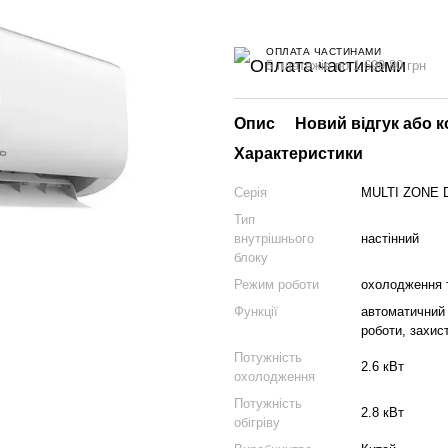
ОПЛАТА ЧАСТИНАМИ
5 платежів по 1 699.80 грн
Опис
Новий відгук або 
Характеристики
Серія
MULTI ZONE 
Тип
внутрішнього
настінний
блоку
Режим роботи
охолодження т
Функції
автоматичний 
роботи, захис
Потужність
2.6 кВт
охолодження
Потужність
2.8 кВт
обігріву