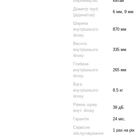
Виробництво
Китай
Діаметр труб
6 мм, 9 мм
(рідина/газ)
Ширина
внутрішнього
870 мм
блоку
Висота
внутрішнього
335 мм
блоку
Глибина
внутрішнього
265 мм
блоку
Вага
внутрішнього
8.5 кг
блоку
Рівень шуму
39 дБ
внут. блоку
Гарантія
24 міс.
Сервісне
1 раз на рік
обслуговування