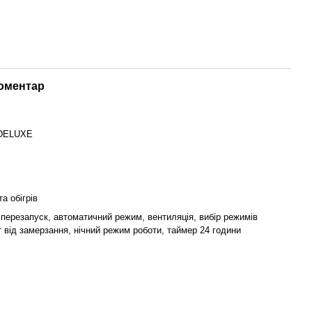
коментар
DELUXE
а обігрів
перезапуск, автоматичний режим, вентиляція, вибір режимів
т від замерзання, нічний режим роботи, таймер 24 години